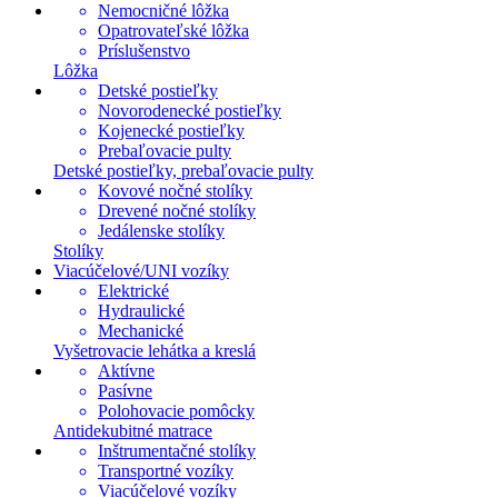
Nemocničné lôžka
Opatrovateľské lôžka
Príslušenstvo
Lôžka
Detské postieľky
Novorodenecké postieľky
Kojenecké postieľky
Prebaľovacie pulty
Detské postieľky, prebaľovacie pulty
Kovové nočné stolíky
Drevené nočné stolíky
Jedálenske stolíky
Stolíky
Viacúčelové/UNI vozíky
Elektrické
Hydraulické
Mechanické
Vyšetrovacie lehátka a kreslá
Aktívne
Pasívne
Polohovacie pomôcky
Antidekubitné matrace
Inštrumentačné stolíky
Transportné vozíky
Viacúčelové vozíky