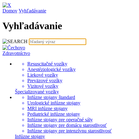
Domov
Vyhľadávanie
Vyhľadávanie
Zdravotníctvo
Resuscitačné vozíky
Anestéziologické vozíky
Liekové vozíky
Preväzové vozíky
Vizitové vozíky
Špecializované vozíky
Infúzne stojany štandard
Urologické infúzne stojany
MRI infúzne stojany
Pediatrické infúzne stojany
Infúzne stojany pre operačné sály
Infúzne stojany pre domácu starostlivosť
Infúzne stojany pre intenzívnu starostlivosť
Infúzne stojany