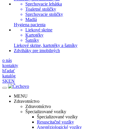
Sprchovacie lehátka
Toaletné stoličky
Sprchovacie stoličky
Madlá
Hygiena pacienta
Liekové skrine
Kartotéky
Šatníky
Liekové skrine, kartotéky a šatníky
Zdviháky pre imobilných
o nás
kontakty
hľadať
katalóg
SK
EN
MENU
Zdravotníctvo
Zdravotníctvo
Špecializované vozíky
Špecializované vozíky
Resuscitačné vozíky
Anestéziologické vozíky