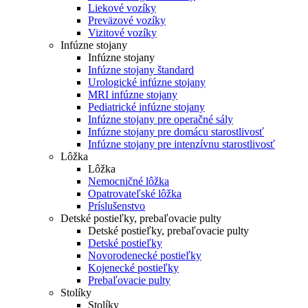
Liekové vozíky
Preväzové vozíky
Vizitové vozíky
Infúzne stojany
Infúzne stojany
Infúzne stojany štandard
Urologické infúzne stojany
MRI infúzne stojany
Pediatrické infúzne stojany
Infúzne stojany pre operačné sály
Infúzne stojany pre domácu starostlivosť
Infúzne stojany pre intenzívnu starostlivosť
Lôžka
Lôžka
Nemocničné lôžka
Opatrovateľské lôžka
Príslušenstvo
Detské postieľky, prebaľovacie pulty
Detské postieľky, prebaľovacie pulty
Detské postieľky
Novorodenecké postieľky
Kojenecké postieľky
Prebaľovacie pulty
Stolíky
Stolíky