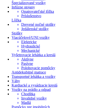
Špecializované vozíky
Infúzne stojany
Opatrovateľské lôžka
Príslušenstvo
Lôžka
Drevené nočné stolíky
Jedálenské stolíky
Stolíky
Viacúčelové/UNI vozíky
Elektricke
Hydraulické
Mechanické
Vyšetrovacie lehátka a kreslá
Aktívne
Pasívne
Polohovacie pomôcky
Antidekubitné matrace
Transportné lehátka a vozíky
Váhy
Kardiacké a vysádzacie kreslá
Vozíky na prádlo a odpad
Chodítka
Invalidné vozíky
Madlá
Pomôcky pre imobilných