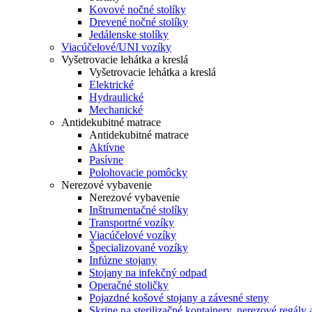
Kovové nočné stolíky
Drevené nočné stolíky
Jedálenske stolíky
Viacúčelové/UNI vozíky
Vyšetrovacie lehátka a kreslá
Vyšetrovacie lehátka a kreslá
Elektrické
Hydraulické
Mechanické
Antidekubitné matrace
Antidekubitné matrace
Aktívne
Pasívne
Polohovacie pomôcky
Nerezové vybavenie
Nerezové vybavenie
Inštrumentačné stolíky
Transportné vozíky
Viacúčelové vozíky
Špecializované vozíky
Infúzne stojany
Stojany na infekčný odpad
Operačné stoličky
Pojazdné košové stojany a závesné steny
Skrine na sterilizačné kontajnery, nerezové regály