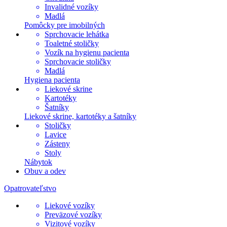
Invalidné vozíky
Madlá
Pomôcky pre imobilných
Sprchovacie lehátka
Toaletné stoličky
Vozík na hygienu pacienta
Sprchovacie stoličky
Madlá
Hygiena pacienta
Liekové skrine
Kartotéky
Šatníky
Liekové skrine, kartotéky a šatníky
Stoličky
Lavice
Zásteny
Stoly
Nábytok
Obuv a odev
Opatrovateľstvo
Liekové vozíky
Preväzové vozíky
Vizitové vozíky