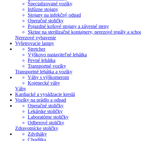
Špecializované vozíky
Infúzne stojany
Stojany na infekčný odpad
Operačné stoličky
Pojazdné košové stojany a závesné steny
Skrine na sterilizačné kontajnery, nerezové regály a scho
Nerezové vybavenie
Vyšetrovacie lampy
Stretcher
Výškovo nastaviteľné lehátka
Pevné lehátka
Transportné vozíky
Transportné lehátka a vozíky
Váhy s výškomerom
Kojenecké váhy
Váhy
Kardiacké a vysádzacie kreslá
Vozíky na prádlo a odpad
Operačné stoličky
Lekárske stoličky
Laboratórne stoličky
Odberové stoličky
Zdravotnícke stoličky
Zdviháky
Chodítka