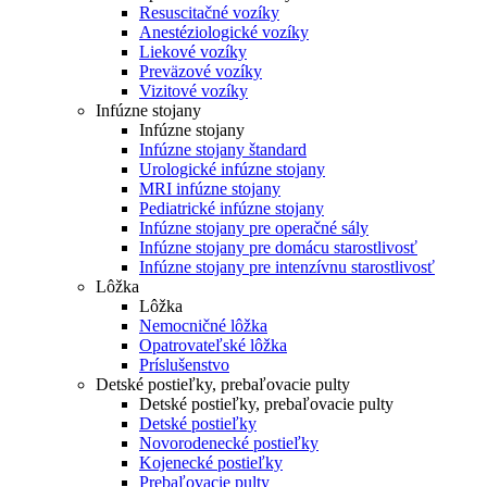
Resuscitačné vozíky
Anestéziologické vozíky
Liekové vozíky
Preväzové vozíky
Vizitové vozíky
Infúzne stojany
Infúzne stojany
Infúzne stojany štandard
Urologické infúzne stojany
MRI infúzne stojany
Pediatrické infúzne stojany
Infúzne stojany pre operačné sály
Infúzne stojany pre domácu starostlivosť
Infúzne stojany pre intenzívnu starostlivosť
Lôžka
Lôžka
Nemocničné lôžka
Opatrovateľské lôžka
Príslušenstvo
Detské postieľky, prebaľovacie pulty
Detské postieľky, prebaľovacie pulty
Detské postieľky
Novorodenecké postieľky
Kojenecké postieľky
Prebaľovacie pulty