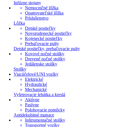
Infúzne stojany
Nemocničné lôžka
Opatrovateľské lôžka
Príslušenstvo
Lôžka
Detské postieľky
Novorodenecké postieľky
Kojenecké postieľky
Prebaľovacie pulty
Detské postieľky, prebaľovacie pulty
Kovové nočné stolíky
Drevené nočné stolíky
Jedálenske stolíky
Stolíky
Viacúčelové/UNI vozíky
Elektrické
Hydraulické
Mechanické
Vyšetrovacie lehátka a kreslá
Aktívne
Pasívne
Polohovacie pomôcky
Antidekubitné matrace
Inštrumentačné stolíky
Transportné vozíky