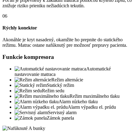
Poťah je pripevnený k základni matraca pomocou krytého zipsu, čo
znižuje riziko prieniku nežiadúcich tekutín.
06
Rýchly konektor
Akonáhle je kryt nasadený, okamžite ho prepnite do statického
režimu. Matrac ostane nafúknutý pre možnosť prepravy pacienta.
Funkcie kompresora
Automatické
nastavovanie matraca
Režim alternácie
Statický režim
Režim sedu
Režim maximálneho tlaku
Alarm nízkeho tlaku
Alarm výpadku el. prúdu
Servisný alarm
Zámok panela