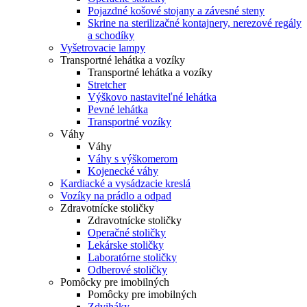
Pojazdné košové stojany a závesné steny
Skrine na sterilizačné kontajnery, nerezové regály
a schodíky
Vyšetrovacie lampy
Transportné lehátka a vozíky
Transportné lehátka a vozíky
Stretcher
Výškovo nastaviteľné lehátka
Pevné lehátka
Transportné vozíky
Váhy
Váhy
Váhy s výškomerom
Kojenecké váhy
Kardiacké a vysádzacie kreslá
Vozíky na prádlo a odpad
Zdravotnícke stoličky
Zdravotnícke stoličky
Operačné stoličky
Lekárske stoličky
Laboratórne stoličky
Odberové stoličky
Pomôcky pre imobilných
Pomôcky pre imobilných
Zdviháky