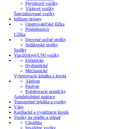
Preväzové vozíky
Vizitové vozíky
Špecializované vozíky
Infúzne stojany
Opatrovateľské lôžka
Príslušenstvo
Lôžka
Drevené nočné stolíky
Jedálenské stolíky
Stolíky
Viacúčelové/UNI vozíky
Elektricke
Hydraulické
Mechanické
Vyšetrovacie lehátka a kreslá
Aktívne
Pasívne
Polohovacie pomôcky
Antidekubitné matrace
Transportné lehátka a vozíky
Váhy
Kardiacké a vysádzacie kreslá
Vozíky na prádlo a odpad
Chodítka
Invalidné vozíky