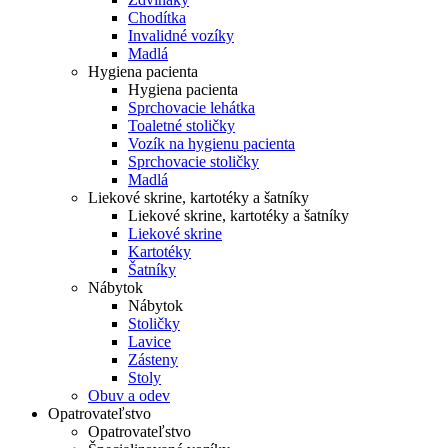
Chodítka
Invalidné vozíky
Madlá
Hygiena pacienta
Hygiena pacienta
Sprchovacie lehátka
Toaletné stoličky
Vozík na hygienu pacienta
Sprchovacie stoličky
Madlá
Liekové skrine, kartotéky a šatníky
Liekové skrine, kartotéky a šatníky
Liekové skrine
Kartotéky
Šatníky
Nábytok
Nábytok
Stoličky
Lavice
Zásteny
Stoly
Obuv a odev
Opatrovateľstvo
Opatrovateľstvo