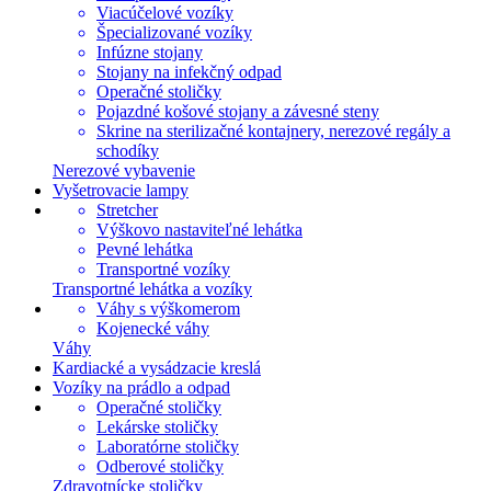
Viacúčelové vozíky
Špecializované vozíky
Infúzne stojany
Stojany na infekčný odpad
Operačné stoličky
Pojazdné košové stojany a závesné steny
Skrine na sterilizačné kontajnery, nerezové regály a
schodíky
Nerezové vybavenie
Vyšetrovacie lampy
Stretcher
Výškovo nastaviteľné lehátka
Pevné lehátka
Transportné vozíky
Transportné lehátka a vozíky
Váhy s výškomerom
Kojenecké váhy
Váhy
Kardiacké a vysádzacie kreslá
Vozíky na prádlo a odpad
Operačné stoličky
Lekárske stoličky
Laboratórne stoličky
Odberové stoličky
Zdravotnícke stoličky