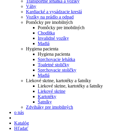
Transportné lehátka a vozíky
Váhy
Kardiacké a vysádzacie kreslá
Vozíky na prádlo a odpad
Pomôcky pre imobilných
Pomôcky pre imobilných
Chodítka
Invalidné vozíky
Madlá
Hygiena pacienta
Hygiena pacienta
Sprchovacie lehátka
Toaletné stoličky
Sprchovacie stoličky
Madlá
Liekové skrine, kartotéky a šatníky
Liekové skrine, kartotéky a šatníky
Liekové skrine
Kartotéky
Šatníky
Zdviháky pre imobilných
o nás
Katalóg
Hľadať