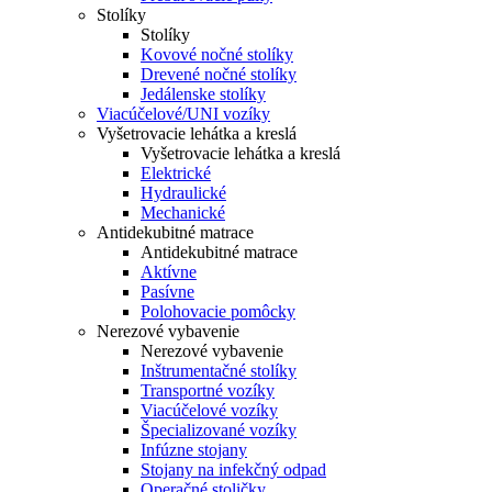
Stolíky
Stolíky
Kovové nočné stolíky
Drevené nočné stolíky
Jedálenske stolíky
Viacúčelové/UNI vozíky
Vyšetrovacie lehátka a kreslá
Vyšetrovacie lehátka a kreslá
Elektrické
Hydraulické
Mechanické
Antidekubitné matrace
Antidekubitné matrace
Aktívne
Pasívne
Polohovacie pomôcky
Nerezové vybavenie
Nerezové vybavenie
Inštrumentačné stolíky
Transportné vozíky
Viacúčelové vozíky
Špecializované vozíky
Infúzne stojany
Stojany na infekčný odpad
Operačné stoličky