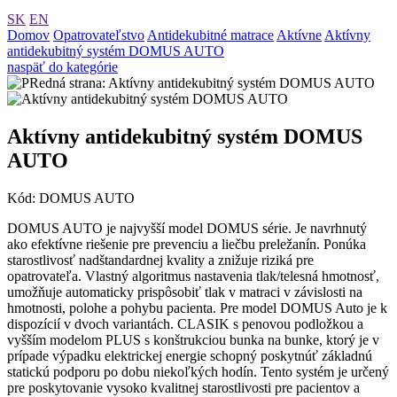
SK
EN
Domov
Opatrovateľstvo
Antidekubitné matrace
Aktívne
Aktívny
antidekubitný systém DOMUS AUTO
naspäť do kategórie
Aktívny antidekubitný systém DOMUS
AUTO
Kód: DOMUS AUTO
DOMUS AUTO je najvyšší model DOMUS série. Je navrhnutý
ako efektívne riešenie pre prevenciu a liečbu preležanín. Ponúka
starostlivosť nadštandardnej kvality a znižuje riziká pre
opatrovateľa. Vlastný algoritmus nastavenia tlak/telesná hmotnosť,
umožňuje automaticky prispôsobiť tlak v matraci v závislosti na
hmotnosti, polohe a pohybu pacienta. Pre model DOMUS Auto je k
dispozícií v dvoch variantách. CLASIK s penovou podložkou a
vyšším modelom PLUS s konštrukciou bunka na bunke, ktorý je v
prípade výpadku elektrickej energie schopný poskytnúť základnú
statickú podporu po dobu niekoľkých hodín. Tento systém je určený
pre poskytovanie vysoko kvalitnej starostlivosti pre pacientov a