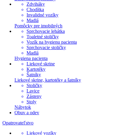
Zdviháky
Chodítka
Invalidné vozíky
Madlá
Pomôcky pre imobilných
Sprchovacie lehátka
Toaletné stoličky
Vozík na hygienu pacienta
Sprchovacie stoličky
Madlá
Hygiena pacienta
Liekové skrine
Kartotéky
Šatníky
Liekové skrine, kartotéky a šatníky
Stoličky
Lavice
Zásteny
Stoly
Nábytok
Obuv a odev
Opatrovateľstvo
Liekové vozíky