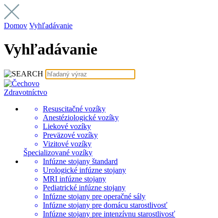
Domov
Vyhľadávanie
Vyhľadávanie
Zdravotníctvo
Resuscitačné vozíky
Anestéziologické vozíky
Liekové vozíky
Preväzové vozíky
Vizitové vozíky
Špecializované vozíky
Infúzne stojany štandard
Urologické infúzne stojany
MRI infúzne stojany
Pediatrické infúzne stojany
Infúzne stojany pre operačné sály
Infúzne stojany pre domácu starostlivosť
Infúzne stojany pre intenzívnu starostlivosť