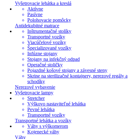
Vyšetrovacie lehátka a kreslá
Aktívne
Pasívne
Polohovacie pomôcky
Antidekubitné matrace
Inštrumentačné stolíky
Transportné vozíky
Viacúčelové vozíky
Špecializované vozíky
Infúzne stojany
Stojany na infekčný odpad
Operačné stoličky
Pojazdné košové stojany a závesné steny
Skrine na sterilizačné kontajnery, nerezové regály a
schodíky
Nerezové vybavenie
Vyšetrovacie lampy
Stretcher
Výškovo nastaviteľné lehátka
Pevné lehátka
Transportné vozíky
Transportné lehátka a vozíky
Váhy s výškomerom
Kojenecké váhy
Váhy