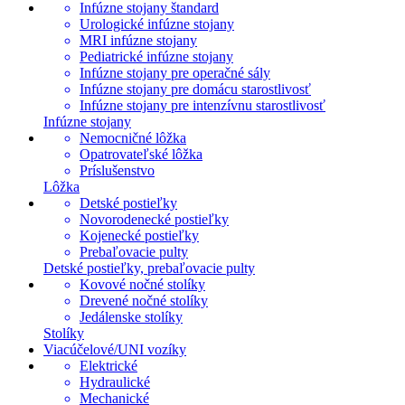
Infúzne stojany štandard
Urologické infúzne stojany
MRI infúzne stojany
Pediatrické infúzne stojany
Infúzne stojany pre operačné sály
Infúzne stojany pre domácu starostlivosť
Infúzne stojany pre intenzívnu starostlivosť
Infúzne stojany
Nemocničné lôžka
Opatrovateľské lôžka
Príslušenstvo
Lôžka
Detské postieľky
Novorodenecké postieľky
Kojenecké postieľky
Prebaľovacie pulty
Detské postieľky, prebaľovacie pulty
Kovové nočné stolíky
Drevené nočné stolíky
Jedálenske stolíky
Stolíky
Viacúčelové/UNI vozíky
Elektrické
Hydraulické
Mechanické