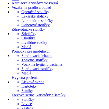
Kardiacké a vysádzacie kreslá
Vozíky na prádlo a odpad
Operačné stoličky
Lekárske stoličky
Laboratórne stoličky
Odberové stoličky
Zdravotnícke stoličky
Zdviháky
Chodítka
Invalidné vozíky
Madlá
Pomôcky pre imobilných
Sprchovacie lehátka
Toaletné stoličky
Vozík na hygienu pacienta
Sprchovacie stoličky
Madlá
Hygiena pacienta
Liekové skrine
Kartotéky
Šatníky
Liekové skrine, kartotéky a šatníky
Stoličky
Lavice
Zásteny