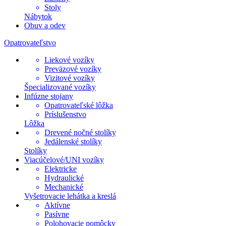
Stoly
Nábytok
Obuv a odev
Opatrovateľstvo
Liekové vozíky
Preväzové vozíky
Vizitové vozíky
Špecializované vozíky
Infúzne stojany
Opatrovateľské lôžka
Príslušenstvo
Lôžka
Drevené nočné stolíky
Jedálenské stolíky
Stolíky
Viacúčelové/UNI vozíky
Elektricke
Hydraulické
Mechanické
Vyšetrovacie lehátka a kreslá
Aktívne
Pasívne
Polohovacie pomôcky